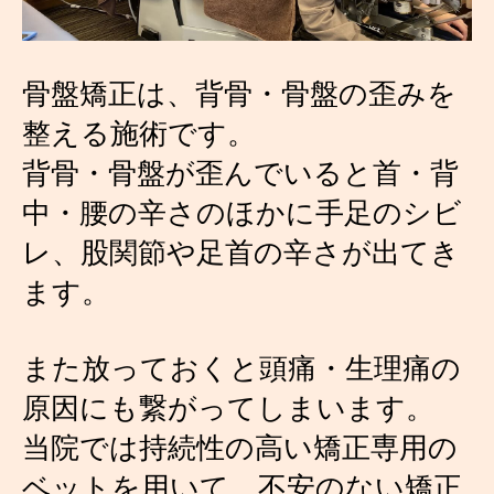
骨盤矯正は、背骨・骨盤の歪みを
整える施術です。
背骨・骨盤が歪んでいると首・背
中・腰の辛さのほかに手足のシビ
レ、股関節や足首の辛さが出てき
ます。
また放っておくと頭痛・生理痛の
原因にも繋がってしまいます。
当院では持続性の高い矯正専用の
ベットを用いて、不安のない矯正