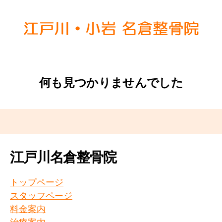
名
倉
整
骨
何も見つかりませんでした
院
グ
ル
ー
プ
江戸川名倉整骨院
トップページ
スタッフページ
料金案内